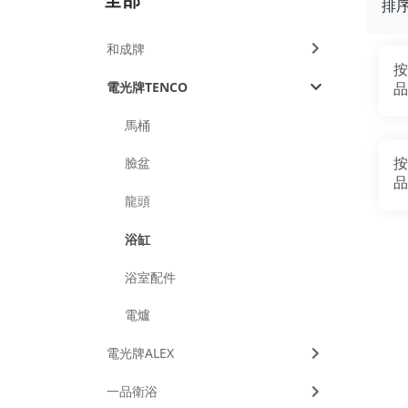
排
和成牌
按
電光牌TENCO
品
馬桶
按
臉盆
品
龍頭
浴缸
浴室配件
電爐
電光牌ALEX
一品衛浴