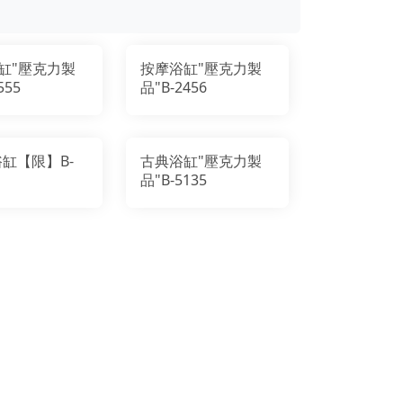
缸"壓克力製
按摩浴缸"壓克力製
555
品"B-2456
浴缸【限】B-
古典浴缸"壓克力製
品"B-5135