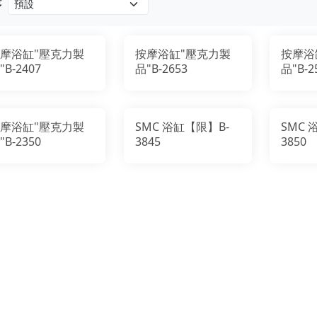
序
摩浴缸"壓克力製
按摩浴缸"壓克力製
按摩浴
"B-2407
品"B-2653
品"B-2
摩浴缸"壓克力製
SMC 浴缸【限】B-
SMC 
"B-2350
3845
3850