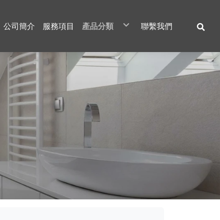
公司簡介
服務項目
產品分類
聯繫我們
和成牌
電光牌TENCO
電光牌ALEX
一品衛浴
鍵順三菱
特價區
馬桶
馬桶
馬桶
馬桶
電爐
臉盆
臉盆
臉盆
小便斗
龍頭
龍頭
龍頭
臉盆
浴缸
浴缸
浴缸
龍頭
浴室配件
浴室配件
浴室配件
浴缸
電爐
電爐
拖布盆
熱水器
蹲式馬桶
電動升降曬衣架