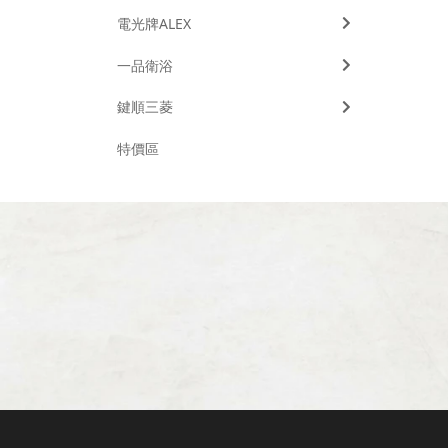
電光牌ALEX
一品衛浴
鍵順三菱
特價區