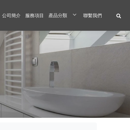
公司簡介
服務項目
產品分類
聯繫我們
和成牌
電光牌TENCO
電光牌ALEX
一品衛浴
鍵順三菱
特價區
馬桶
馬桶
馬桶
馬桶
電爐
臉盆
臉盆
臉盆
小便斗
龍頭
龍頭
龍頭
臉盆
浴缸
浴缸
浴缸
龍頭
浴室配件
浴室配件
浴室配件
浴缸
電爐
電爐
拖布盆
熱水器
蹲式馬桶
電動升降曬衣架