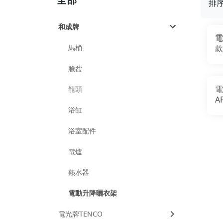
排
和成牌
電
馬桶
款
臉盆
電
龍頭
A
浴缸
浴室配件
電爐
熱水器
電動升降曬衣架
電光牌TENCO